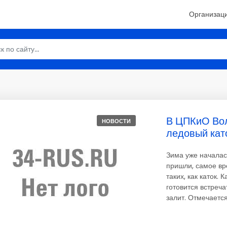
Организац
В ЦПКиО Вол
НОВОСТИ
ледовый кат
Зима уже началас
пришли, самое вр
таких, как каток.
готовится встреча
залит. Отмечается,