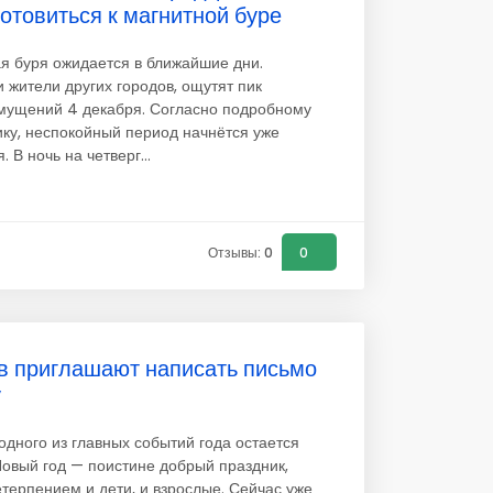
отовиться к магнитной буре
 буря ожидается в ближайшие дни.
и жители других городов, ощутят пик
мущений 4 декабря. Согласно подробному
ку, неспокойный период начнётся уже
. В ночь на четверг...
Отзывы: 0
0
в приглашают написать письмо
у
одного из главных событий года остается
овый год — поистине добрый праздник,
етерпением и дети, и взрослые. Сейчас уже