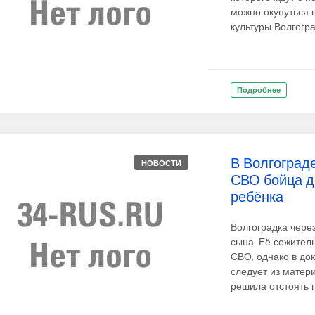
можно окунуться 
культуры Волгоград
Подробнее
В Волгоград
НОВОСТИ
СВО бойца д
ребёнка
Волгоградка чере
сына. Её сожитель
СВО, однако в док
следует из матер
решила отстоять п