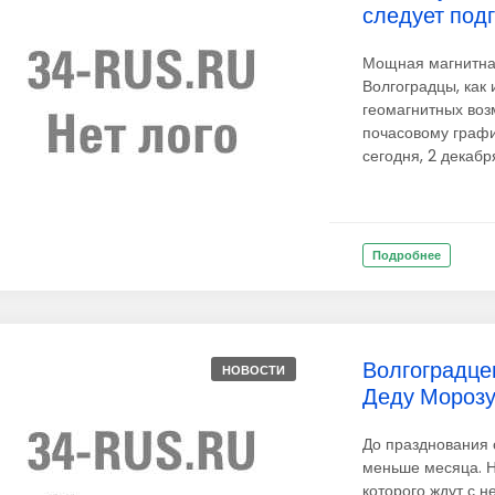
следует подг
Мощная магнитная
Волгоградцы, как 
геомагнитных воз
почасовому графи
сегодня, 2 декабря
Подробнее
Волгоградце
НОВОСТИ
Деду Мороз
До празднования 
меньше месяца. Н
которого ждут с н