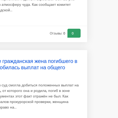
в атмосферу чуда. Как сообщает комитет
ской...
Отзывы: 0
0
е гражданская жена погибшего в
обилась выплат на общего
з суд смогла добиться положенных выплат на
, от которого она и родила, погиб в зоне
ументах этот факт отражён не был. Как
иалов прокурорской проверки, женщина
раво на...