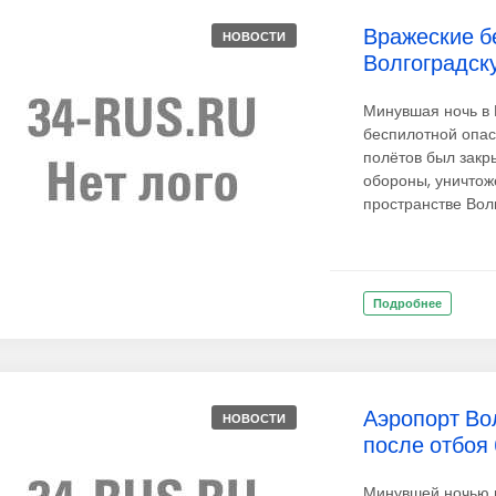
Вражеские б
НОВОСТИ
Волгоградск
Минувшая ночь в 
беспилотной опас
полётов был закр
обороны, уничтож
пространстве Волг
Подробнее
Аэропорт Во
НОВОСТИ
после отбоя
Минувшей ночью в