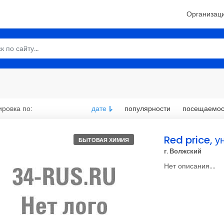
Организац
ровка по:
дате
популярности
посещаемос
Red price, 
БЫТОВАЯ ХИМИЯ
г. Волжский
Нет описания....