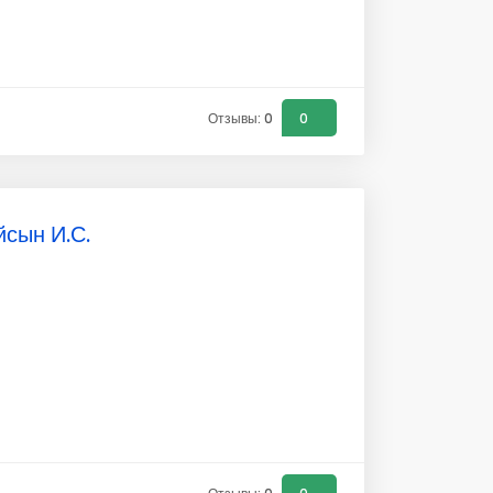
Отзывы: 0
0
йсын И.С.