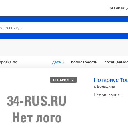
Организац
ровка по:
дате
популярности
посещаемос
Нотариус То
НОТАРИУСЫ
г. Волжский
Нет описания....