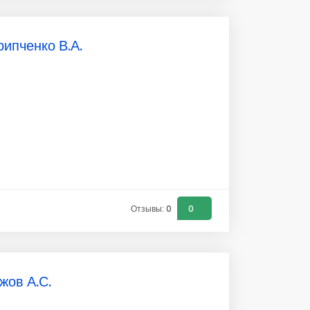
ипченко В.А.
Отзывы: 0
0
жов А.С.