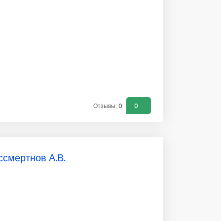
Отзывы: 0
0
ссмертнов А.В.