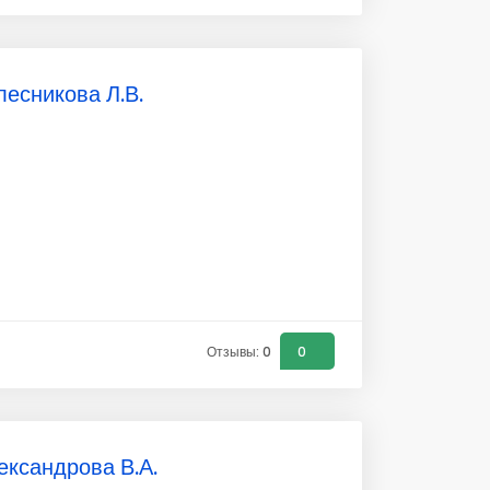
лесникова Л.В.
Отзывы: 0
0
ександрова В.А.