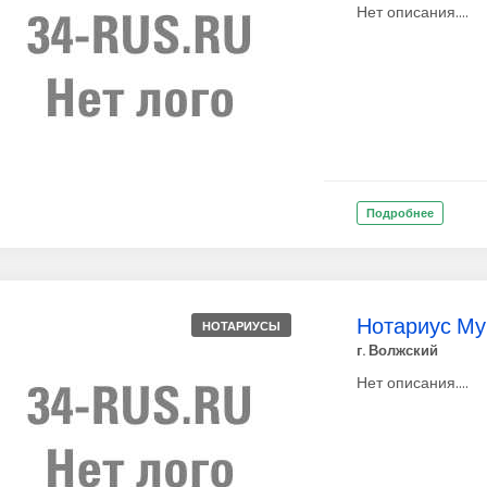
Нет описания....
Подробнее
Нотариус Мун
НОТАРИУСЫ
г. Волжский
Нет описания....