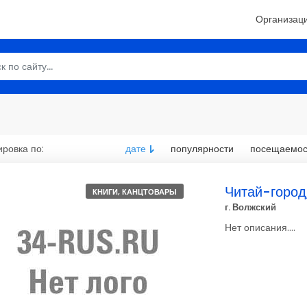
Организац
ровка по:
дате
популярности
посещаемос
Читай-город
КНИГИ, КАНЦТОВАРЫ
г. Волжский
Нет описания....