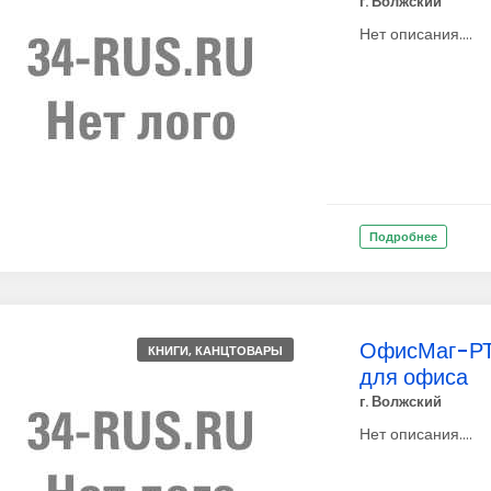
г. Волжский
Нет описания....
Подробнее
ОфисМаг-РТ,
КНИГИ, КАНЦТОВАРЫ
для офиса
г. Волжский
Нет описания....