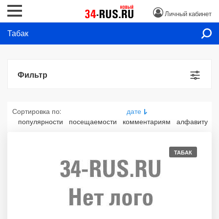
Личный кабинет
Табак
Фильтр
Сортировка по:
дате
популярности
посещаемости
комментариям
алфавиту
ТАБАК