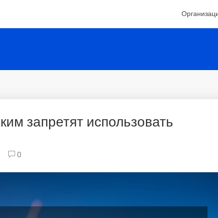
Организац
ким запретят использовать
0