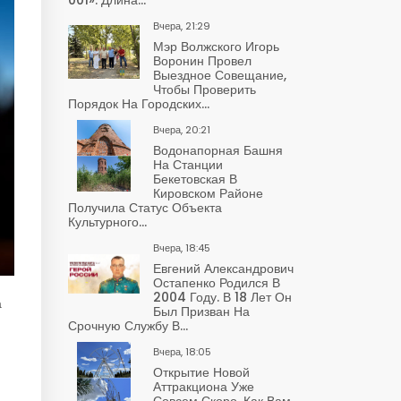
Вчера, 21:29
Мэр Волжского Игорь
Воронин Провел
Выездное Совещание,
Чтобы Проверить
Порядок На Городских...
Вчера, 20:21
Водонапорная Башня
На Станции
Бекетовская В
Кировском Районе
Получила Статус Объекта
Культурного...
Вчера, 18:45
Евгений Александрович
Остапенко Родился В
2004 Году. В 18 Лет Он
а
Был Призван На
Срочную Службу В...
Вчера, 18:05
Открытие Новой
Аттракциона Уже
Совсем Скоро. Как Вам