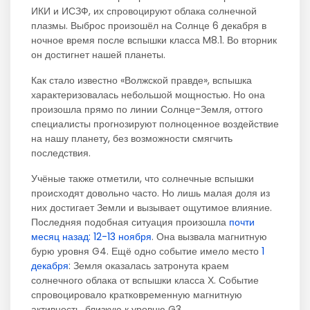
ИКИ и ИСЗФ, их спровоцируют облака солнечной
плазмы. Выброс произошёл на Солнце 6 декабря в
ночное время после вспышки класса M8.1. Во вторник
он достигнет нашей планеты.
Как стало известно «Волжской правде», вспышка
характеризовалась небольшой мощностью. Но она
произошла прямо по линии Солнце-Земля, оттого
специалисты прогнозируют полноценное воздействие
на нашу планету, без возможности смягчить
последствия.
Учёные также отметили, что солнечные вспышки
происходят довольно часто. Но лишь малая доля из
них достигает Земли и вызывает ощутимое влияние.
Последняя подобная ситуация произошла
почти
месяц назад: 12-13 ноября
. Она вызвала магнитную
бурю уровня G4. Ещё одно событие имело место
1
декабря
: Земля оказалась затронута краем
солнечного облака от вспышки класса Х. Событие
спровоцировало кратковременную магнитную
активность, близкую к уровню G3.