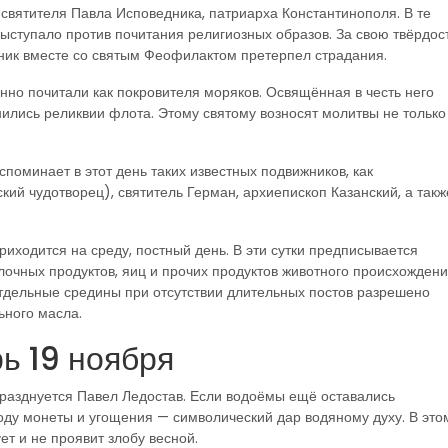
 святителя Павла Исповедника, патриарха Константинополя. В те
ыступало против почитания религиозных образов. За свою твёрдос
ник вместе со святым Феофилактом претерпел страдания.
онно почитали как покровителя моряков. Освящённая в честь него
нились реликвии флота. Этому святому возносят молитвы не только
споминает в этот день таких известных подвижников, как
ий чудотворец), святитель Герман, архиепископ Казанский, а такж
риходится на среду, постный день. В эти сутки предписывается
лочных продуктов, яиц и прочих продуктов животного происхождени
отдельные средины при отсутствии длительных постов разрешено
ьного масла.
ь 19 ноября
разднуется Павел Ледостав. Если водоёмы ещё оставались
воду монеты и угощения — символический дар водяному духу. В это
ет и не проявит злобу весной.