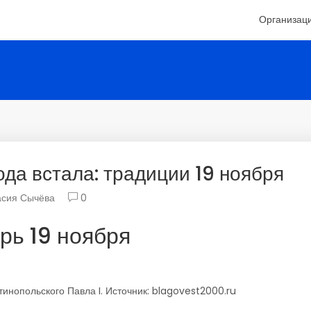
Организац
да встала: традиции 19 ноября
асия Сычёва
0
рь 19 ноября
инопольского Павла I. Источник: blagovest2000.ru