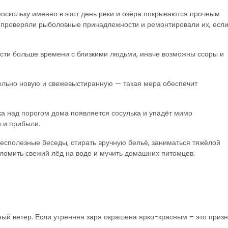
поскольку именно в этот день реки и озёра покрываются прочным
— проверяли рыболовные принадлежности и ремонтировали их, есл
вести больше времени с близкими людьми, иначе возможны ссоры и
ельно новую и свежевыстиранную — такая мера обеспечит
ка над порогом дома появляется сосулька и упадёт мимо
и и прибыли.
есполезные беседы, стирать вручную бельё, заниматься тяжёлой
роломить свежий лёд на воде и мучить домашних питомцев.
ный ветер. Если утренняя заря окрашена ярко-красным – это призн