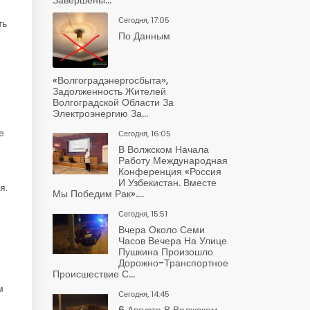
Сегодня, 17:05
ть
По Данным
«Волгоградэнергосбыта»,
Задолженность Жителей
Волгоградской Области За
Электроэнергию За...
е
Сегодня, 16:05
В Волжском Начала
Работу Международная
Конференция «Россия
И Узбекистан. Вместе
я.
Мы Победим Рак»....
Сегодня, 15:51
Вчера Около Семи
Часов Вечера На Улице
Пушкина Произошло
Дорожно-Транспортное
Происшествие С...
м
Сегодня, 14:45
6 Августа В Волжском