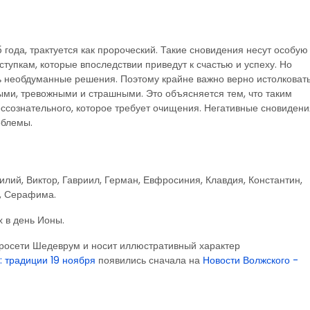
 года, трактуется как пророческий. Такие сновидения несут особую
ступкам, которые впоследствии приведут к счастью и успеху. Но
 необдуманные решения. Поэтому крайне важно верно истолковат
ыми, тревожными и страшными. Это объясняется тем, что таким
сознательного, которое требует очищения. Негативные сновидени
облемы.
илий, Виктор, Гавриил, Герман, Евфросиния, Клавдия, Константин,
л, Серафима.
 в день Ионы.
росети Шедеврум и носит иллюстративный характер
: традиции 19 ноября
появились сначала на
Новости Волжского -