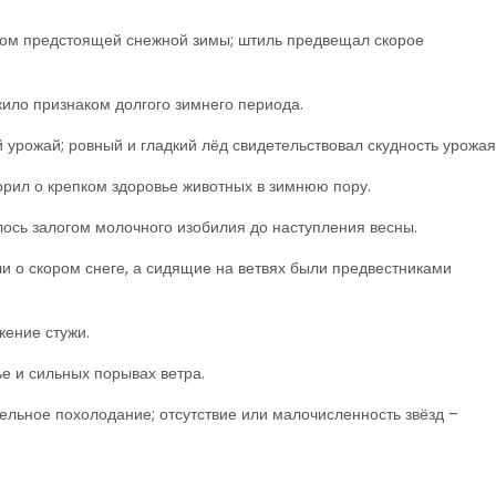
аком предстоящей снежной зимы; штиль предвещал скорое
ило признаком долгого зимнего периода.
урожай; ровный и гладкий лёд свидетельствовал скудность урожая
орил о крепком здоровье животных в зимнюю пору.
лось залогом молочного изобилия до наступления весны.
 о скором снеге, а сидящие на ветвях были предвестниками
жение стужи.
е и сильных порывах ветра.
тельное похолодание; отсутствие или малочисленность звёзд –