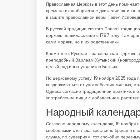
Православная Церковь в этот день поминает
времена иконоборческое движение активно в
в защите православной веры Павел Исповед
В русской традиции святого Павла I традици
церковь появилась ещё в 1797 году. Там хра
сами моряки, но и их родственники.
Кроме того, Русская Православная Церковь в
преподобный Варлаам Хутынский (новгородск
целый ряд иных угодников Божьих.
По церковному уставу, 19 ноября 2025 года п
воздерживаться от употребления мясных, мо
Однако согласно традиционной практике, в 
употребление пищи с добавлением растител
Народный календар
Согласно народному календарю, 19 ноября п
свободными ото льда, крестьяне бросали в 
случае, по суевериям, тот спокойно перезиму