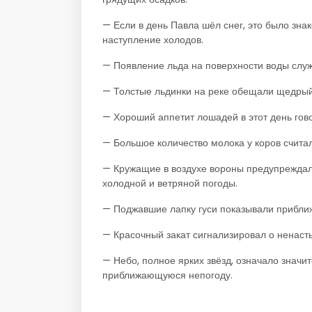
— Если в день Павла шёл снег, это было зн
наступление холодов.
— Появление льда на поверхности воды служ
— Толстые льдинки на реке обещали щедрый 
— Хороший аппетит лошадей в этот день гов
— Большое количество молока у коров счита
— Кружащие в воздухе вороны предупреждали
холодной и ветряной погоды.
— Поджавшие лапку гуси показывали прибли
— Красочный закат сигнализировал о ненасть
— Небо, полное ярких звёзд, означало значи
приближающуюся непогоду.