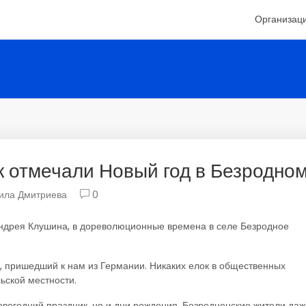
Организац
к отмечали Новый год в Безродно
ила Дмитриева
0
ндрея Клушина, в дореволюционные времена в селе Безродное
, пришедший к нам из Германии. Никаких елок в общественных
льской местности.
овогодний праздник, но и дни рождения. Безродненские жители даж