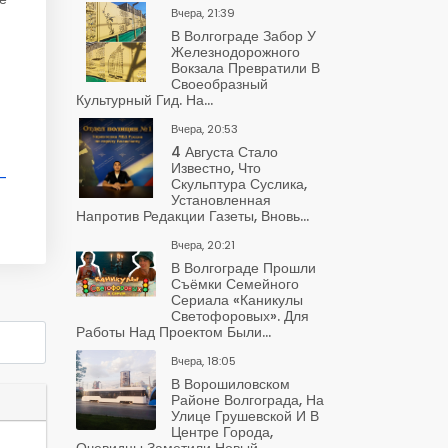
Вчера, 21:39
В Волгограде Забор У
Железнодорожного
Вокзала Превратили В
Своеобразный
Культурный Гид. На...
Вчера, 20:53
4 Августа Стало
Известно, Что
-
Скульптура Суслика,
Установленная
Напротив Редакции Газеты, Вновь...
Вчера, 20:21
В Волгограде Прошли
Съёмки Семейного
Сериала «Каникулы
Светофоровых». Для
Работы Над Проектом Были...
Вчера, 18:05
В Ворошиловском
Районе Волгограда, На
Улице Грушевской И В
Центре Города,
Очевидцы Заметили Новый...